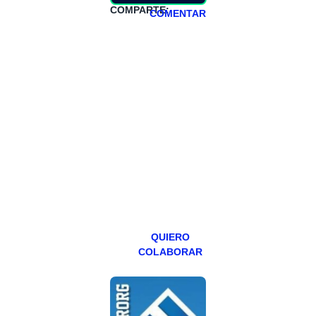
COMPARTE:
COMENTAR
HAZTE
PATREON
Todos los lunes
hacemos un
programa en
abierto,
teniendo uno
especial los
miércoles y
viernes para
Patreons.
QUIERO
COLABORAR