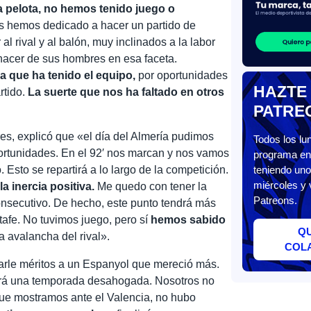
 pelota, no hemos tenido juego o
 hemos dedicado a hacer un partido de
 al rival y al balón, muy inclinados a la labor
hacer de sus hombres en esa faceta.
a que ha tenido el equipo,
por oportunidades
HAZTE
rtido.
La suerte que nos ha faltado en otros
PATRE
es, explicó que «el día del Almería pudimos
Todos los l
portunidades. En el 92′ nos marcan y nos vamos
programa en 
 Esto se repartirá a lo largo de la competición.
teniendo uno
miércoles y 
 inercia positiva.
Me quedo con tener la
Patreons.
onsecutivo. De hecho, este punto tendrá más
tafe. No tuvimos juego, pero sí
hemos sabido
Q
a avalancha del rival».
COL
tarle méritos a un Espanyol que mereció más.
rá una temporada desahogada. Nosotros no
ue mostramos ante el Valencia, no hubo