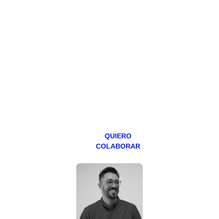
HAZTE
PATREON
Todos los lunes
hacemos un
programa en
abierto,
teniendo uno
especial los
miércoles y
viernes para
Patreons.
QUIERO
COLABORAR