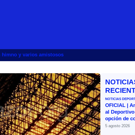
un himno y varios amistosos
NOTICIA
RECIEN
NOTICIAS DEPOR
OFICIAL | A
al Deportivo
opción de c
5 agosto 2026