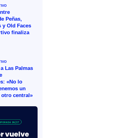
TIVO
ntre
de Peñas,
s y Old Faces
tivo finaliza
TIVO
 a Las Palmas
e
s: «No lo
tenemos un
otro central»