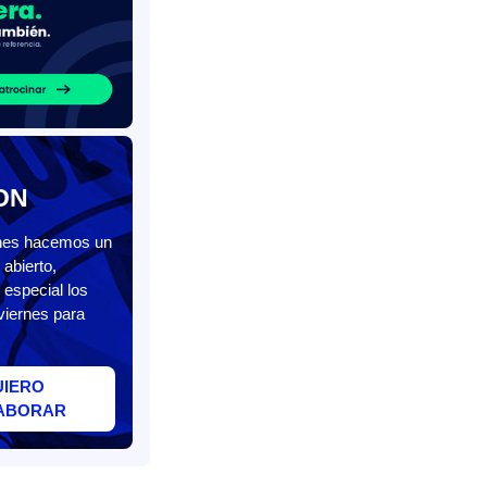
ON
unes hacemos un
abierto,
 especial los
viernes para
UIERO
ABORAR