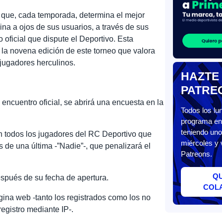
 que, cada temporada, determina el mejor
lina a ojos de sus usuarios, a través de sus
 oficial que dispute el Deportivo. Esta
la novena edición de este torneo que valora
 jugadores herculinos.
HAZTE
PATRE
 encuentro oficial, se abrirá una encuesta en la
Todos los l
programa en 
teniendo uno
n todos los jugadores del RC Deportivo que
miércoles y 
 de una última -”Nadie”-, que penalizará el
Patreons.
Q
después de su fecha de apertura.
COL
gina web -tanto los registrados como los no
egistro mediante IP-.