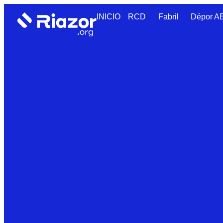
INICIO
RCD
Fabril
Dépor 