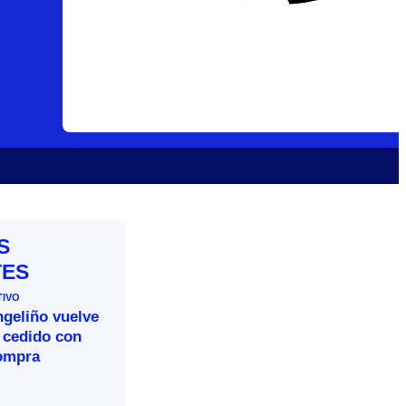
S
TES
TIVO
ngeliño vuelve
 cedido con
ompra