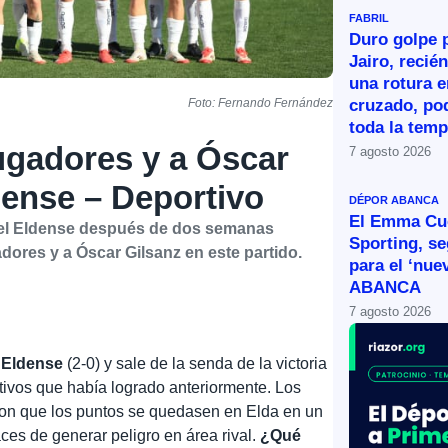
FABRIL
Duro golpe p
Jairo, recié
una rotura e
cruzado, po
Foto: Fernando Fernández
toda la tem
jugadores y a Óscar
7 agosto 2026
dense – Deportivo
DÉPOR ABANCA
El Emma Cue
 el Eldense después de dos semanas
Sporting, s
dores y a Óscar Gilsanz en este partido.
para el ‘nue
ABANCA
7 agosto 2026
l
Eldense
(2-0) y sale de la senda de la victoria
tivos que había logrado anteriormente. Los
ron que los puntos se quedasen en Elda en un
ces de generar peligro en área rival.
¿Qué