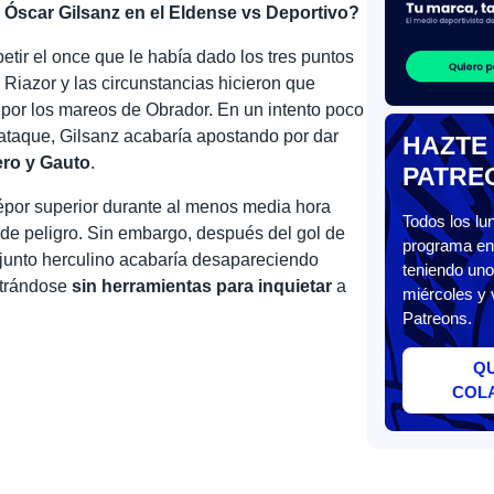
a Óscar Gilsanz en el Eldense vs Deportivo?
etir el once que le había dado los tres puntos
Riazor y las circunstancias hicieron que
por los mareos de Obrador. En un intento poco
 ataque, Gilsanz acabaría apostando por dar
HAZTE
ero y Gauto
.
PATRE
Dépor superior durante al menos media hora
Todos los l
de peligro. Sin embargo, después del gol de
programa en 
junto herculino acabaría desapareciendo
teniendo uno
strándose
sin herramientas para inquietar
a
miércoles y 
Patreons.
Q
COL