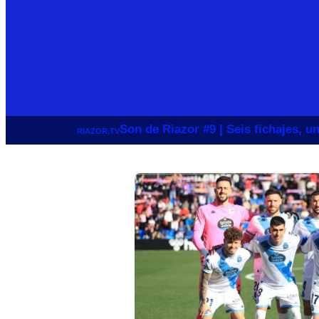
Son de Riazor #9 | Seis fichajes, 
RIAZOR.TV