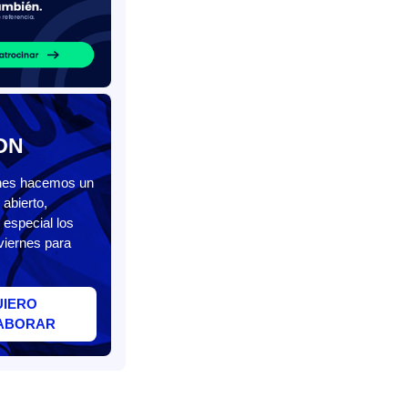
ON
unes hacemos un
abierto,
 especial los
viernes para
UIERO
ABORAR