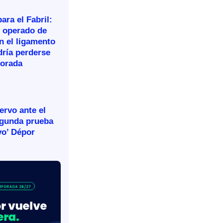
ara el Fabril:
n operado de
n el ligamento
dría perderse
porada
rvo ante el
egunda prueba
vo’ Dépor