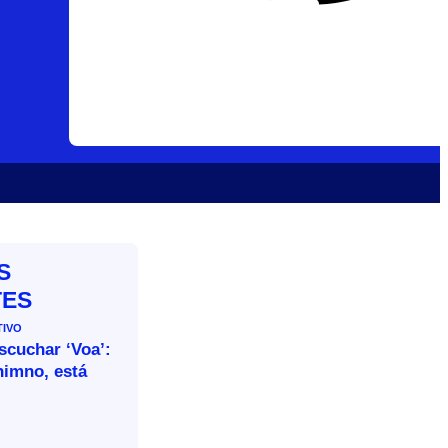
S
TES
TIVO
escuchar ‘Voa’:
himno, está