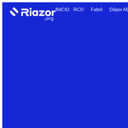
INICIO
RCD
Fabril
Dépor 