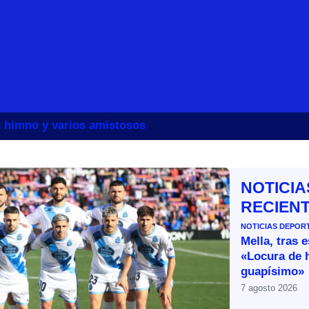
un himno y varios amistosos
NOTICIA
RECIEN
NOTICIAS DEPOR
Mella, tras 
«Locura de 
guapísimo»
7 agosto 2026