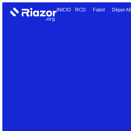
INICIO
RCD
Fabril
Dépor 