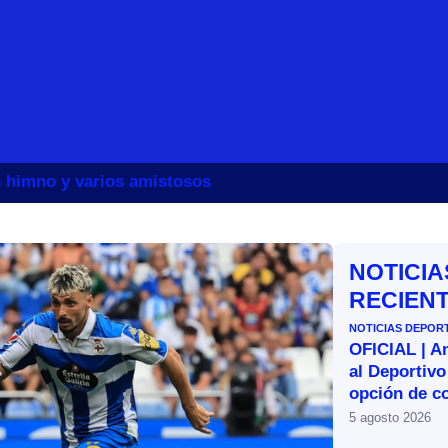
un himno y varios amistosos
NOTICIA
RECIEN
NOTICIAS DEPOR
OFICIAL | A
al Deportivo
opción de c
5 agosto 2026