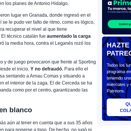
en los planes de Antonio Hidalgo.
ieron lugar en Granada, donde ingresó en el
í se le pudo ver falto de ritmo, como es lógico,
a recuperar el nivel al que tiene
 El técnico catalán fue
aumentado la carga
ró la media hora, contra el Leganés rozó los
HAZTE
PATRE
o y de juego provocaron que frente al Sporting
Todos los l
esde el inicio.
Y no defraudó.
Para ello el
programa en 
ensa sentando a Arnau Comas y situando a
teniendo uno
n el interior de la zaga. El de Cerceda se ha
miércoles y 
banda como por el centro, garantizando las
Patreons.
Q
en blanco
COL
 más aún al tener en cuenta que a sus 35 años
n para ponerse a tono. De hecho, no jugó ni