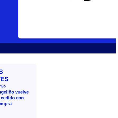
S
TES
TIVO
ngeliño vuelve
 cedido con
ompra