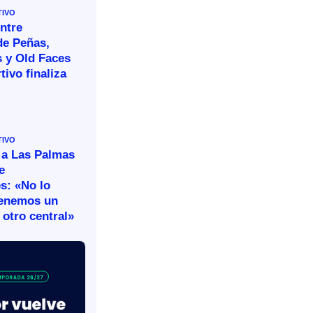
TIVO
ntre
de Peñas,
s y Old Faces
tivo finaliza
TIVO
 a Las Palmas
e
s: «No lo
tenemos un
otro central»