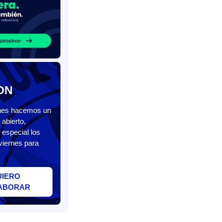
ON
unes hacemos un
abierto,
 especial los
viernes para
UIERO
ABORAR