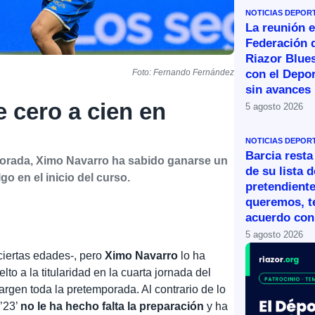
NOTICIAS DEPOR
La reunión e
Federación 
Riazor Blue
con el Depor
Foto: Fernando Fernández
sin avances
 cero a cien en
5 agosto 2026
NOTICIAS DEPOR
Barcia resta
mporada, Ximo Navarro ha sabido ganarse un
de su lista d
o en el inicio del curso.
pretendiente
queremos, 
acuerdo con 
5 agosto 2026
ciertas edades-, pero
Ximo Navarro
lo ha
lto a la titularidad en la cuarta jornada del
rgen toda la pretemporada. Al contrario de lo
 ’23’
no le ha hecho falta la preparación
y ha