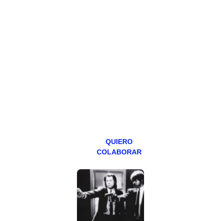
HAZTE
PATREON
Todos los lunes
hacemos un
programa en
abierto,
teniendo uno
especial los
miércoles y
viernes para
Patreons.
QUIERO
COLABORAR