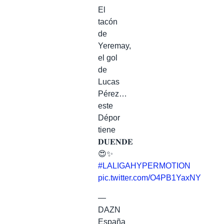
El
tacón
de
Yeremay,
el gol
de
Lucas
Pérez…
este
Dépor
tiene
𝐃𝐔𝐄𝐍𝐃𝐄
😍✨
#LALIGAHYPERMOTION
pic.twitter.com/O4PB1YaxNY
—
DAZN
España