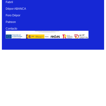
Fabril
Dépor ABANCA
Foro Dépor
Patreon
Contacto