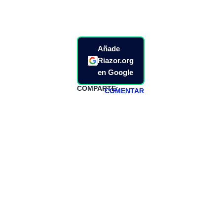
Añade
Riazor.org
en Google
COMPARTE:
COMENTAR
HAZTE
PATREON
Todos los lunes
hacemos un
programa en
abierto,
teniendo uno
especial los
miércoles y
viernes para