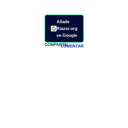
Añade
Riazor.org
en Google
COMPARTE:
COMENTAR
HAZTE
PATREON
Todos los lunes
hacemos un
programa en
abierto,
teniendo uno
especial los
miércoles y
viernes para
Patreons.