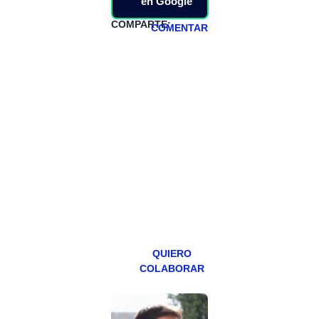
en Google
COMPARTE:
COMENTAR
HAZTE
PATREON
Todos los lunes
hacemos un
programa en
abierto,
teniendo uno
especial los
miércoles y
viernes para
Patreons.
QUIERO
COLABORAR