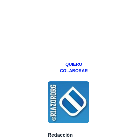
hacemos un
programa en
abierto,
teniendo uno
especial los
miércoles y
viernes para
Patreons.
QUIERO
COLABORAR
Redacción