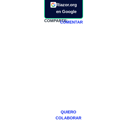
Riazor.org
en Google
COMPARTE:
COMENTAR
HAZTE
PATREON
Todos los lunes
hacemos un
programa en
abierto,
teniendo uno
especial los
miércoles y
viernes para
Patreons.
QUIERO
COLABORAR