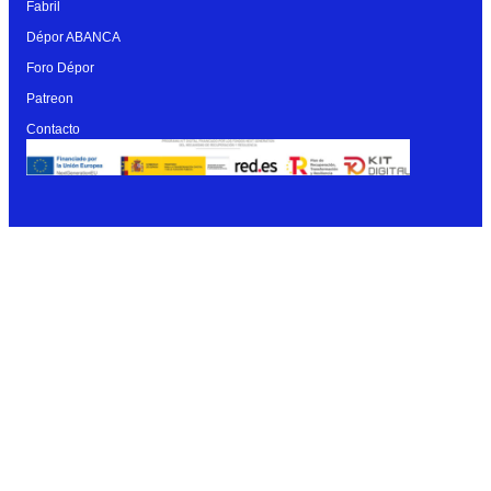
Fabril
Dépor ABANCA
Foro Dépor
Patreon
Contacto