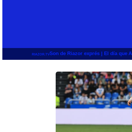
Son de Riazor exprés | El día que A
RIAZOR.TV