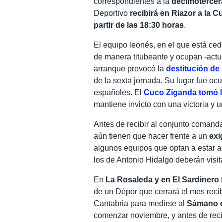
correspondientes a la
decimotercer
Deportivo
recibirá en Riazor a la C
partir de las 18:30 horas
.
El equipo leonés, en el que está ce
de manera titubeante y ocupan -act
arranque provocó la
destitución de
de la sexta jornada. Su lugar fue oc
españoles. El
Cuco Ziganda tomó la
mantiene invicto con una victoria y 
Antes de recibir al conjunto comanda
aún tienen que hacer frente a un
exi
algunos equipos que optan a estar arr
los de Antonio Hidalgo deberán visit
En
La Rosaleda y en El Sardinero
de un Dépor que cerrará el mes reci
Cantabria para medirse al
Sámano e
comenzar noviembre, y antes de recibi