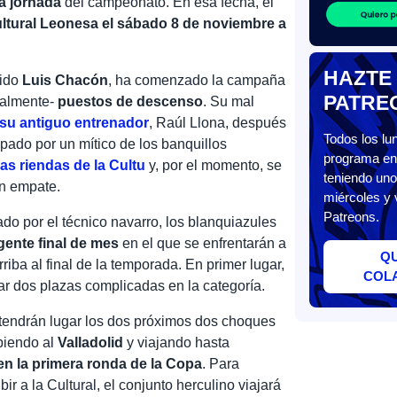
a jornada
del campeonato. En esa fecha, el
ultural Leonesa
el sábado 8 de noviembre a
HAZTE
dido
Luis Chacón
, ha comenzado la campaña
PATRE
ualmente-
puestos de descenso
. Su mal
 su antiguo entrenador
, Raúl Llona, después
Todos los l
upado por un mítico de los banquillos
programa en 
s riendas de la Cultu
y, por el momento, se
teniendo uno
un empate.
miércoles y 
Patreons.
do por el técnico navarro, los blanquiazules
gente final de mes
en el que se enfrentarán a
Q
iba al final de la temporada. En primer lugar,
COL
ar dos plazas complicadas en la categoría.
tendrán lugar los dos próximos dos choques
biendo al
Valladolid
y viajando hasta
n la primera ronda de la Copa
. Para
r a la Cultural, el conjunto herculino viajará