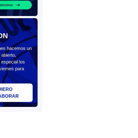
ON
unes hacemos un
abierto,
 especial los
viernes para
UIERO
ABORAR