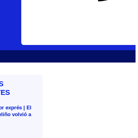
S
TES
r exprés | El
liño volvió a