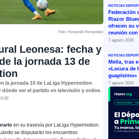
NOTICIAS DEPOR
Federación 
Riazor Blue
ofrecen su v
reunión con 
Foto: Fernando Fernández
7 agosto 2026
ural Leonesa: fecha y
NOTICIAS DEPOR
 de la jornada 13 de
Mella, tras 
«Locura de 
tion
guapísimo»
l en la jornada 10 de LaLiga Hypermotion.
7 agosto 2026
y dónde ver el partido en televisión y online.
10:00
rario
en su travesía por LaLiga Hypermotion.
uándo se disputarán los encuentros