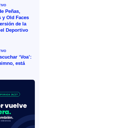
TIVO
de Peñas,
s y Old Faces
ersión de la
el Deportivo
TIVO
escuchar ‘Voa’:
himno, está