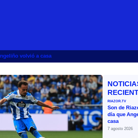
ngeliño volvió a casa
NOTICIA
RECIEN
RIAZOR.TV
Son de Riazo
día que Ange
casa
7 agosto 2026