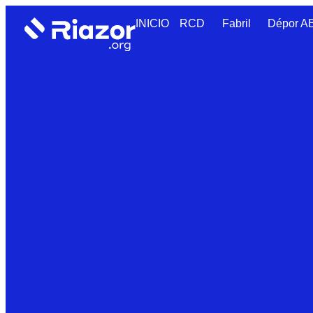
INICIO
RCD
Fabril
Dépor 