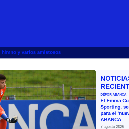
un himno y varios amistosos
NOTICIA
RECIEN
DÉPOR ABANCA
El Emma Cue
Sporting, s
para el ‘nue
ABANCA
7 agosto 2026