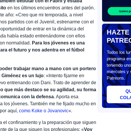
ambién debutar con el Fabril y estaba
ito
en los últimos encuentros antes del parón.
te año: «Creo que mi temporada, a nivel
hos partidos con el Juvenil, estrenarme con el
a oportunidad de entrar en la dinámica del
HAZTE
ada había estado entrenándome con ellos
PATRE
 con normalidad.
Para los jóvenes es una
ara el futuro y nos adentra en el fútbol
Todos los l
programa en 
teniendo uno
poder trabajar mano a mano con un portero
miércoles y 
ni Giménez es un lujo
: «Intento fijarme en
Patreons.
evo entrenando con Dani. Trato de aprender de
o que más destaco se su agilidad, su forma
Q
comunica con la defensa
. Aporta esa
COL
a los jóvenes. También me he fijado mucho en
por aquí,
como Koke o Jovanovic
«.
va el confinamiento y la preparación que siguen
nte de la que siguen los profesionales: «
Voy