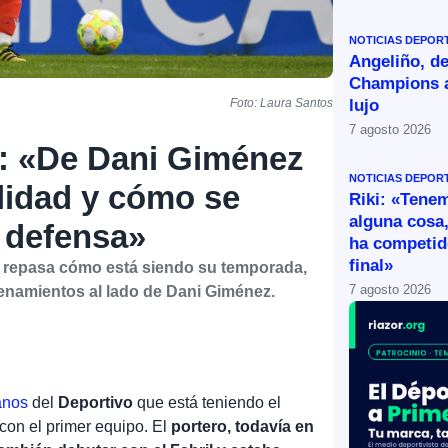
NOTICIAS DEPOR
Angeliño, de
Champions a
lujo
Foto: Laura Santos
7 agosto 2026
: «De Dani Giménez
NOTICIAS DEPOR
ilidad y cómo se
Riki: «Tene
alguna cosa,
 defensa»
ha competid
final»
ez repasa cómo está siendo su temporada,
7 agosto 2026
trenamientos al lado de Dani Giménez.
anos
del
Deportivo
que está teniendo el
a con el primer equipo. El
portero, todavía en