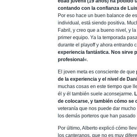
edad juvenil (19 años) ha podido t
contando con la confianza de Luis
Por eso hace un buen balance de es
individual, está siendo positiva. Muc
Fabril, y creo que a bueno nivel, y l
primer equipo. Ya la temporada pas
durante el playoff y ahora entrando
experiencia fantástica. Nos sirve p
profesional
«.
El joven meta es consciente de que
de la experiencia y el nivel de Da
muchas cosas en este tiempo que ll
él y él también suele aconsejarme.
L
de colocarse, y también cómo se 
veteranía que nos puede dar mucho 
los demás porteros que han pasado 
Por último, Alberto explicó cómo lle
los canteranos, que no es muy difere