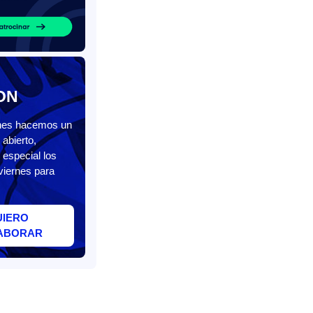
ON
unes hacemos un
abierto,
 especial los
viernes para
UIERO
ABORAR