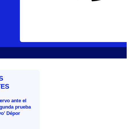
S
TES
rvo ante el
egunda prueba
vo’ Dépor