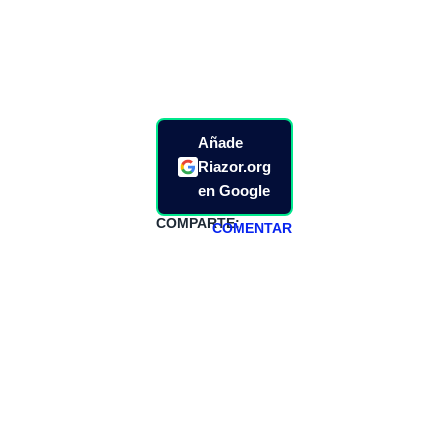
Añade
Riazor.org
en Google
COMPARTE:
COMENTAR
HAZTE
PATREON
Todos los lunes
hacemos un
programa en
abierto,
teniendo uno
especial los