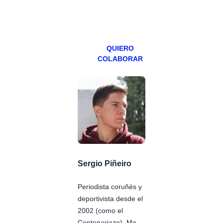
miércoles y
viernes para
Patreons.
QUIERO
COLABORAR
Sergio Piñeiro
Periodista coruñés y
deportivista desde el
2002 (como el
Centenariazo). Me