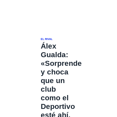
EL RIVAL
Álex
Gualda:
«Sorprende
y choca
que un
club
como el
Deportivo
esté ahí,