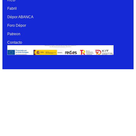
Fabril
Dépor ABANCA
Foro Dépor
Patreon
Contacto