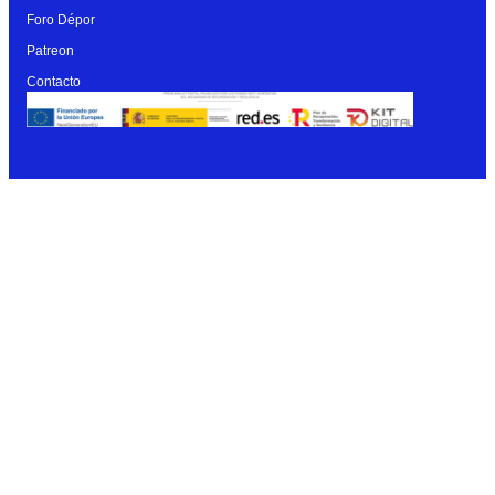
Foro Dépor
Patreon
Contacto