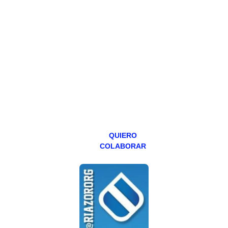
PATREON
Todos los lunes
hacemos un
programa en
abierto,
teniendo uno
especial los
miércoles y
viernes para
Patreons.
QUIERO
COLABORAR