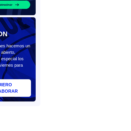
ON
unes hacemos un
abierto,
 especial los
viernes para
UIERO
ABORAR