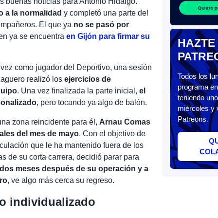
s buenas noticias para Antonio Hidalgo.
 a la normalidad
y completó una parte del
compañeros. El que ya
no se pasó por
ien ya se encuentra
en Gijón para firmar su
HAZTE
PATRE
ez como jugador del Deportivo, una sesión
Todos los l
zaguero realizó los
ejercicios de
programa en 
quipo
. Una vez finalizada la parte inicial,
el
teniendo uno
sonalizado
, pero tocando ya algo de balón.
miércoles y 
Patreons.
 una zona reincidente para él,
Arnau Comas
nales del mes de mayo
. Con el objetivo de
Q
iculación que le ha mantenido fuera de los
COL
s de su corta carrera, decidió parar para
dos meses después de su operación y a
ero
, ve algo más cerca su regreso.
o individualizado