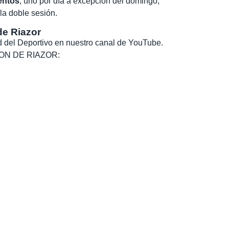
entos
, uno por día a excepción del domingo,
la doble sesión.
de Riazor
dad del Deportivo en nuestro canal de YouTube.
, SON DE RIAZOR: