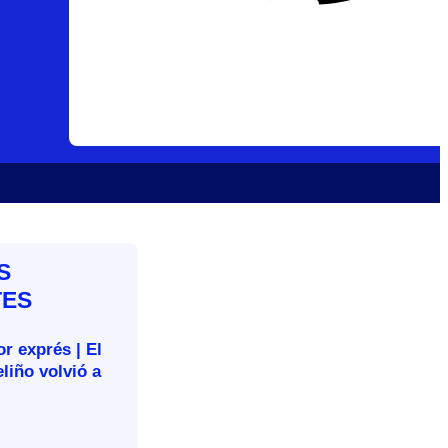
S
TES
r exprés | El
liño volvió a