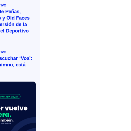
TIVO
de Peñas,
s y Old Faces
ersión de la
el Deportivo
TIVO
escuchar ‘Voa’:
himno, está