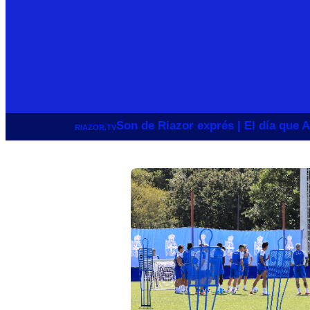
Son de Riazor exprés | El día que A
RIAZOR.TV