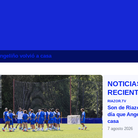
ngeliño volvió a casa
NOTICIA
RECIEN
RIAZOR.TV
Son de Riazo
día que Ange
casa
7 agosto 2026