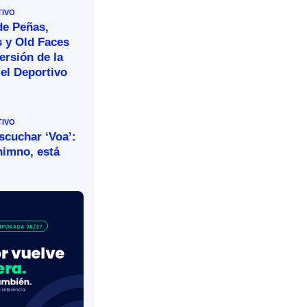
TIVO
de Peñas,
s y Old Faces
ersión de la
el Deportivo
TIVO
escuchar ‘Voa’:
himno, está