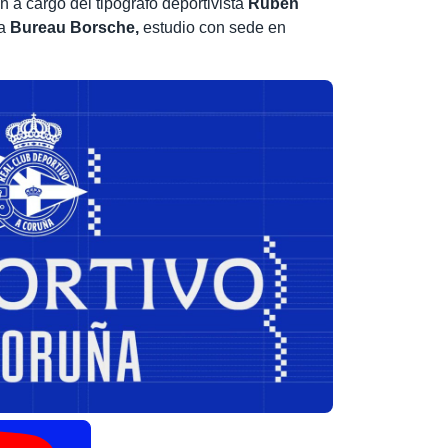
en a cargo del tipógrafo deportivista
Rubén
 a
Bureau Borsche,
estudio con sede en