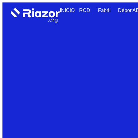
INICIO
RCD
Fabril
Dépor 