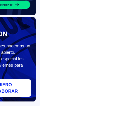
ON
unes hacemos un
abierto,
 especial los
viernes para
UIERO
ABORAR