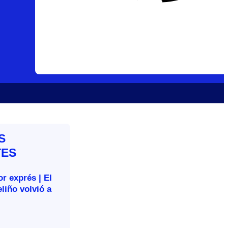
S
TES
r exprés | El
liño volvió a