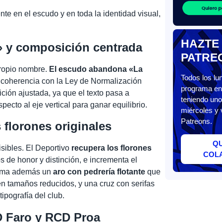
 en el escudo y en toda la identidad visual,
HAZTE
» y composición centrada
PATRE
ropio nombre.
El escudo abandona «La
Todos los l
n coherencia con la Ley de Normalización
programa en 
ción ajustada, ya que el texto pasa a
teniendo uno
pecto al eje vertical para ganar equilibrio.
miércoles y 
Patreons.
 florones originales
Q
isibles. El Deportivo
recupera los florones
COL
 de honor y distinción, e incrementa el
 Suma además un
aro con pedrería flotante
que
 en tamaños reducidos, y una cruz con serifas
ipografía del club.
D Faro y RCD Proa