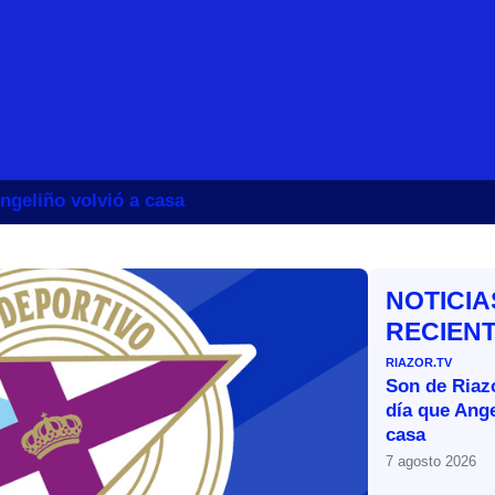
ngeliño volvió a casa
NOTICIA
RECIEN
RIAZOR.TV
Son de Riazo
día que Ange
casa
7 agosto 2026