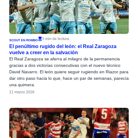
5 min de lectura
SCOUT EN ROMBO
El penúltimo rugido del león: el Real Zaragoza
vuelve a creer en la salvación
El Real Zaragoza se aferra al milagro de la permanencia
gracias a dos victorias consecutivas con el nuevo técnico
David Navarro. El león quiere seguir rugiendo en Riazor para
dar otro paso hacia lo que, hace un par de semanas, parecía
una quimera.
21 marzo 2026