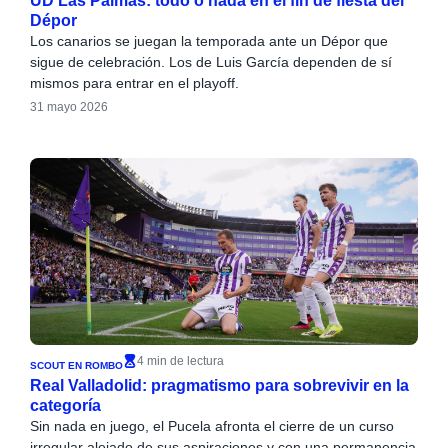
UD Las Palmas: todo o nada en el fin de fiesta del
Dépor
Los canarios se juegan la temporada ante un Dépor que
sigue de celebración. Los de Luis García dependen de sí
mismos para entrar en el playoff.
31 mayo 2026
4 min de lectura
SCOUT EN ROMBO
Real Valladolid: pragmatismo para sobrevivir en la
categoría
Sin nada en juego, el Pucela afronta el cierre de un curso
irregular alejado de sus aspiraciones y con una permanencia