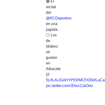
🔵 El
recital
del
@RCDeportivo
en una
jugada.
⚪️ Los
de
Idiákez
se
gustan
en
Albacete
(2-
5).
#LALIGAHYPERMOTION
#LaCa
pic.twitter.com/JDwz2JaOno