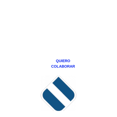
Todos los lunes
hacemos un
programa en
abierto,
teniendo uno
especial los
miércoles y
viernes para
Patreons.
QUIERO
COLABORAR