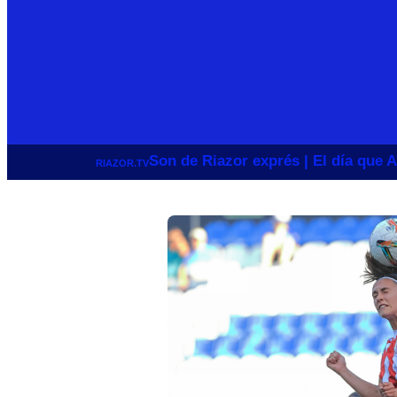
Son de Riazor exprés | El día que A
RIAZOR.TV