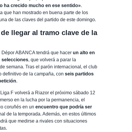
po ha crecido mucho en ese sentido»
.
va que han mostrado en buena parte de los
una de las claves del partido de este domingo.
de llegar al tramo clave de la
, el Dépor ABANCA tendrá que hacer
un alto en
e selecciones
, que volverá a parar la
e semana. Tras el parón internacional, el club
mo definitivo de la campaña, con
seis partidos
etición
.
a Liga F volverá a Riazor el próximo sábado 12
inmerso en la lucha por la permanencia, el
adio coruñés en un
encuentro que podría ser
inal de la temporada. Además, en estos últimos
ndrá que medirse a rivales con situaciones
tas.