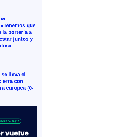
TIVO
 «Tenemos que
 la portería a
estar juntos y
idos»
se lleva el
cierra con
ira europea (0-