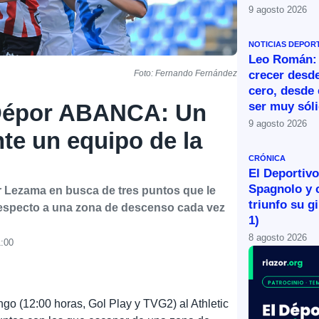
9 agosto 2026
NOTICIAS DEPOR
Leo Román:
crecer desde
Foto: Fernando Fernández
cero, desde 
ser muy sól
 Dépor ABANCA: Un
9 agosto 2026
te un equipo de la
CRÓNICA
El Deportivo 
Spagnolo y 
 Lezama en busca de tres puntos que le
triunfo su g
 respecto a una zona de descenso cada vez
1)
8 agosto 2026
1:00
ngo (12:00 horas, Gol Play y TVG2) al Athletic