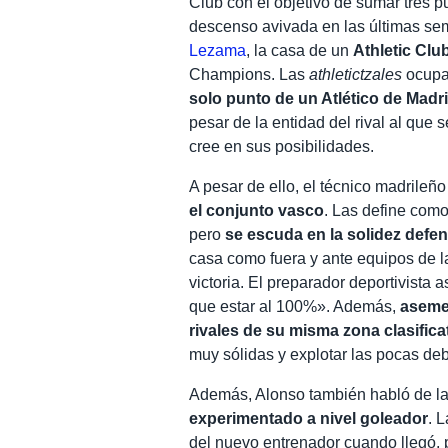
Club con el objetivo de sumar tres 
descenso avivada en las últimas se
Lezama
, la casa de un
Athletic Clu
Champions. Las
athletictzales
ocupa
solo punto de un Atlético de Madr
pesar de la entidad del rival al que
cree en sus posibilidades.
A pesar de ello, el técnico madrileñ
el conjunto vasco
. Las define como
pero
se escuda en la solidez defe
casa como fuera y ante equipos de la
victoria. El preparador deportivista
que estar al 100%». Además,
asemej
rivales de su misma zona clasifica
muy sólidas y explotar las pocas de
Además, Alonso también habló de las
experimentado a nivel goleador
. 
del nuevo entrenador cuando llegó, 