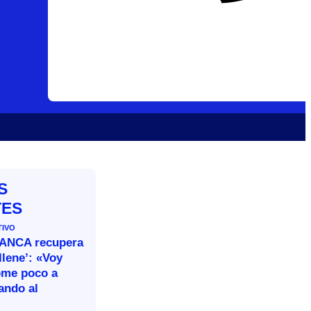
S
TES
TIVO
BANCA recupera
llene’: «Voy
ome poco a
ando al