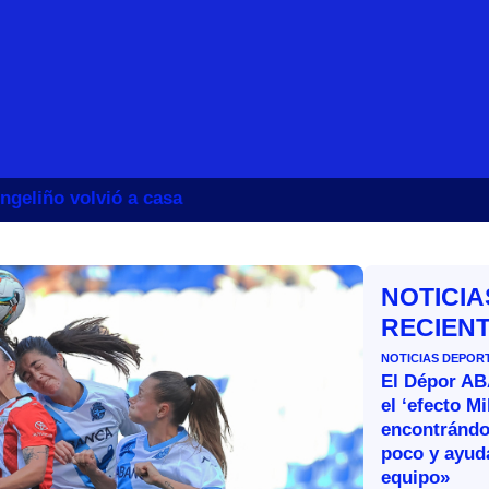
ngeliño volvió a casa
NOTICIA
RECIEN
NOTICIAS DEPOR
El Dépor A
el ‘efecto Mi
encontránd
poco y ayud
equipo»