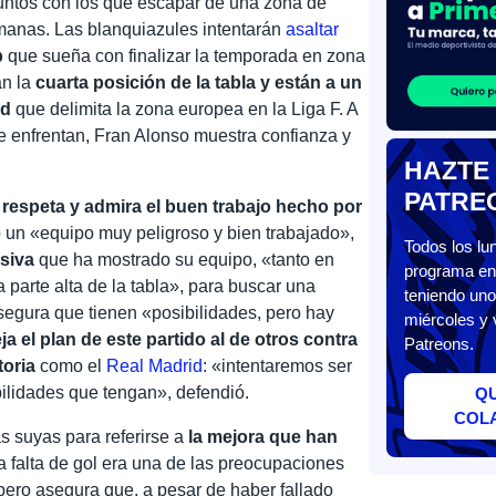
puntos con los que escapar de una zona de
manas. Las blanquiazules intentarán
asaltar
b
que sueña con finalizar la temporada en zona
n la
cuarta posición de la tabla y están a un
id
que delimita la zona europea en la Liga F. A
 se enfrentan, Fran Alonso muestra confianza y
HAZTE
PATRE
o
respeta y admira el buen trabajo hecho por
 un «equipo muy peligroso y bien trabajado»,
Todos los l
nsiva
que ha mostrado su equipo, «tanto en
programa en 
 parte alta de la tabla», para buscar una
teniendo uno
 asegura que tienen «posibilidades, pero hay
miércoles y 
a el plan de este partido al de otros contra
Patreons.
toria
como el
Real Madrid
: «intentaremos ser
bilidades que tengan», defendió.
Q
COL
 suyas para referirse a
la mejora que han
La falta de gol era una de las preocupaciones
pero asegura que, a pesar de haber fallado