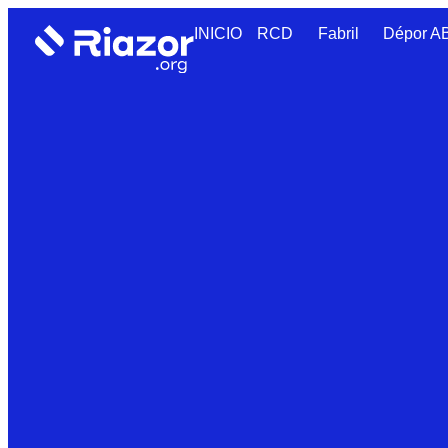
INICIO
RCD
Fabril
Dépor 