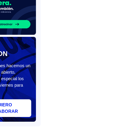
ON
unes hacemos un
abierto,
 especial los
viernes para
UIERO
ABORAR