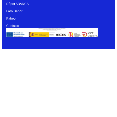
Dépor ABANCA
Foro Dépor
Patreon
Contacto