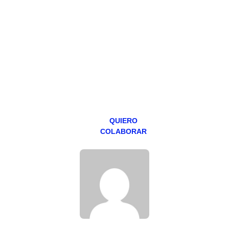
Todos los lunes
hacemos un
programa en
abierto,
teniendo uno
especial los
miércoles y
viernes para
Patreons.
QUIERO
COLABORAR