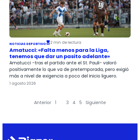
2 min de lectura
NOTICIAS DEPORTIVO
Amatucci: «Falta menos para la Liga,
tenemos que dar un pasito adelante»
Amatucci -tras el partido ante el St. Pauli- valoró
positivamente lo que va de pretemporada, pero exigió
más a nivel de exigencia a poco del inicio liguero.
1 agosto 2026
Anterior
1
2
3
4
5
Siguiente