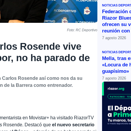
NOTICIAS DEPOR
Federación 
Riazor Blue
ofrecen su v
reunión con 
Foto: RC Deportivo
7 agosto 2026
arlos Rosende vive
NOTICIAS DEPOR
por, no ha parado de
Mella, tras 
«Locura de 
guapísimo»
on Carlos Rosende así como nos da su
7 agosto 2026
n de la Barrera como entrenador.
 comentarista en Movistar+ ha visitado RiazorTV
los Rosende. Destacó que
el nuevo secretario