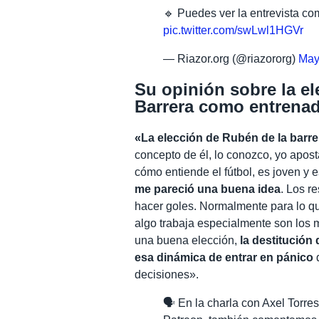
🔹 Puedes ver la entrevista co
pic.twitter.com/swLwl1HGVr
— Riazor.org (@riazororg)
May
Su opinión sobre la e
Barrera como entrenad
«La elección de Rubén de la barr
concepto de él, lo conozco, yo apost
cómo entiende el fútbol, es joven y 
me pareció una buena idea
. Los r
hacer goles. Normalmente para lo qu
algo trabaja especialmente son los 
una buena elección,
la destitución
esa dinámica de entrar en pánico
q
decisiones».
🗣️ En la charla con Axel Torr