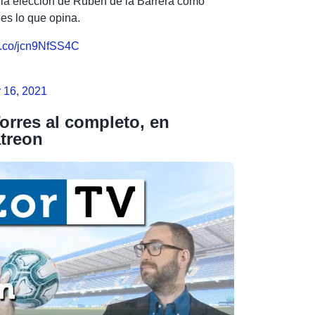
la elección de Rubén de la Barrera como
 es lo que opina.
/t.co/jcn9NfSS4C
 16, 2021
Torres al completo, en
atreon