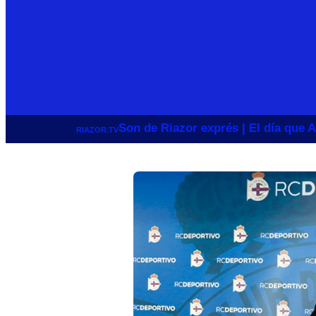
Son de Riazor exprés | El día que A
RIAZOR.TV