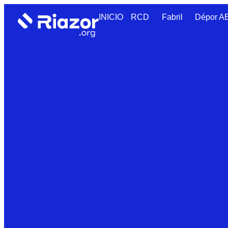
INICIO
RCD
Fabril
Dépor 