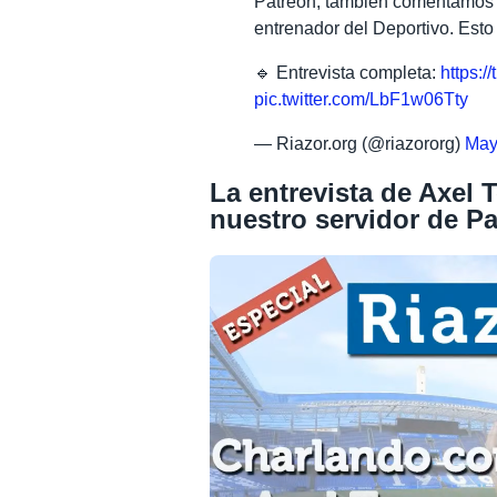
Patreon, también comentamos 
entrenador del Deportivo. Esto
🔹 Entrevista completa:
https:/
pic.twitter.com/LbF1w06Tty
— Riazor.org (@riazororg)
May
La entrevista de Axel 
nuestro servidor de P