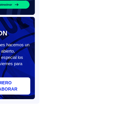
ON
unes hacemos un
abierto,
 especial los
viernes para
UIERO
ABORAR