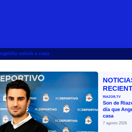
ngeliño volvió a casa
NOTICIA
RECIEN
RIAZOR.TV
Son de Riazo
día que Ange
casa
7 agosto 2026