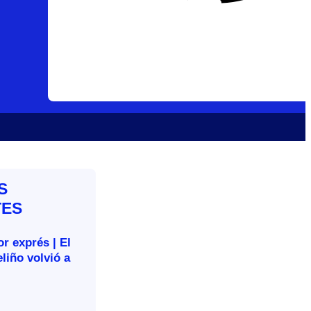
S
TES
r exprés | El
liño volvió a