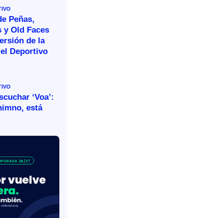
TIVO
de Peñas,
s y Old Faces
ersión de la
el Deportivo
TIVO
escuchar ‘Voa’:
himno, está