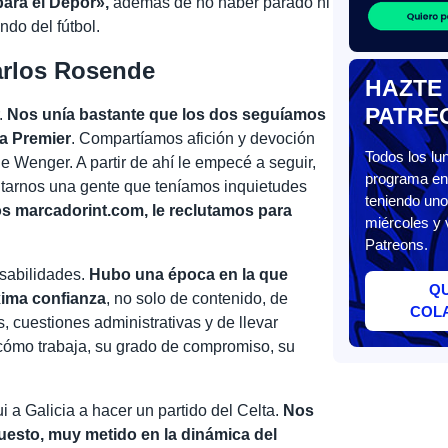
para el Dépor»,
además de no haber parado ni
do del fútbol.
Carlos Rosende
HAZTE
PATRE
.
Nos unía bastante que los dos seguíamos
la Premier
. Compartíamos afición y devoción
Todos los l
de Wenger. A partir de ahí le empecé a seguir,
programa en 
tarnos una gente que teníamos inquietudes
teniendo uno
s marcadorint.com, le reclutamos para
miércoles y 
Patreons.
sabilidades.
Hubo una época en la que
Q
xima confianza
, no solo de contenido, de
COL
, cuestiones administrativas y de llevar
cómo trabaja, su grado de compromiso, su
i a Galicia a hacer un partido del Celta.
Nos
uesto, muy metido en la dinámica del