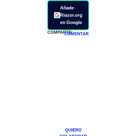
Añade
Riazor.org
en Google
COMPARTE:
COMENTAR
HAZTE
PATREON
Todos los lunes
hacemos un
programa en
abierto,
teniendo uno
especial los
miércoles y
viernes para
Patreons.
QUIERO