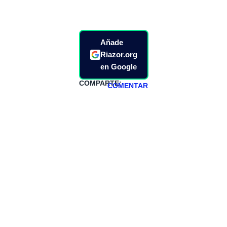
Añade
Riazor.org
en Google
COMPARTE:
COMENTAR
HAZTE
PATREON
Todos los lunes
hacemos un
programa en
abierto,
teniendo uno
especial los
miércoles y
viernes para
Patreons.