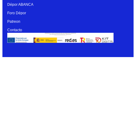
Dépor ABANCA
Foro Dépor
Patreon
Contacto