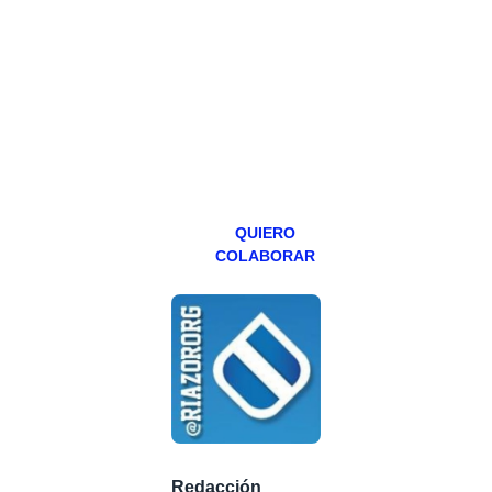
Todos los lunes
hacemos un
programa en
abierto,
teniendo uno
especial los
miércoles y
viernes para
Patreons.
QUIERO
COLABORAR
Redacción