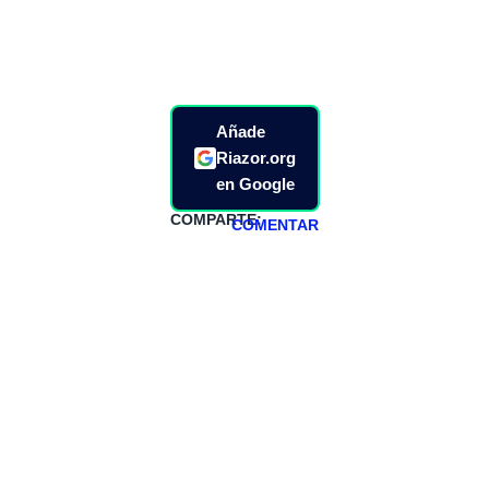
Añade
Riazor.org
en Google
COMPARTE:
COMENTAR
HAZTE
PATREON
Todos los lunes
hacemos un
programa en
abierto,
teniendo uno
especial los
miércoles y