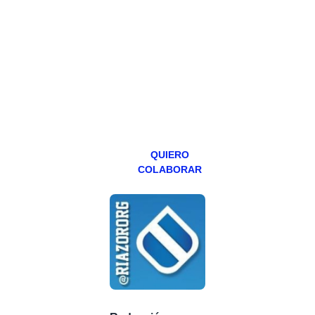
Todos los lunes
hacemos un
programa en
abierto,
teniendo uno
especial los
miércoles y
viernes para
Patreons.
QUIERO
COLABORAR