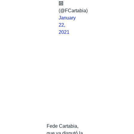
🔟
(@FCartabia)
January
22,
2021
Fede Cartabia,
que ya disputó la