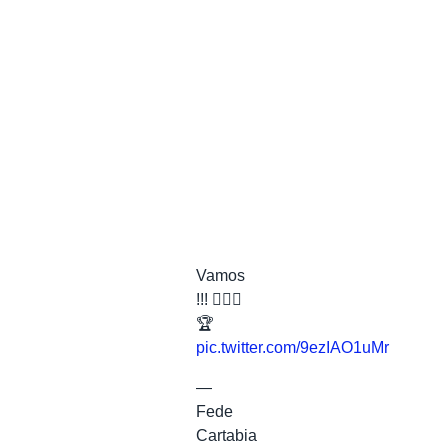
Vamos
!!! ✊🏻🙏
🏆
pic.twitter.com/9ezIAO1uMr
—
Fede
Cartabia