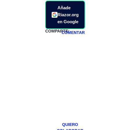
Añade
Riazor.org
en Google
COMPARTE:
COMENTAR
HAZTE
PATREON
Todos los lunes
hacemos un
programa en
abierto,
teniendo uno
especial los
miércoles y
viernes para
Patreons.
QUIERO