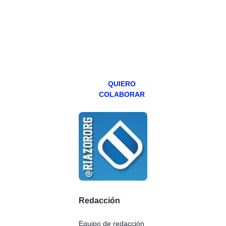
abierto,
teniendo uno
especial los
miércoles y
viernes para
Patreons.
QUIERO
COLABORAR
Redacción
Equipo de redacción