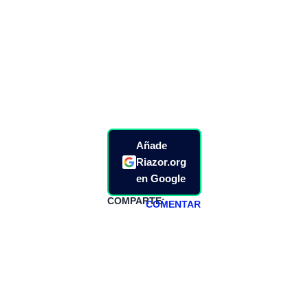
Añade
Riazor.org
en Google
COMPARTE:
COMENTAR
HAZTE
PATREON
Todos los lunes
hacemos un
programa en