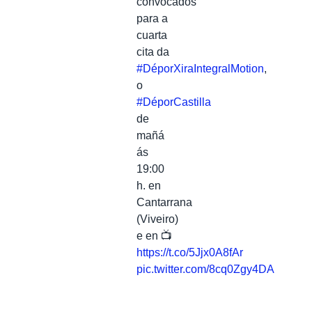
convocados
para a
cuarta
cita da
#DéporXiraIntegralMotion
,
o
#DéporCastilla
de
mañá
ás
19:00
h. en
Cantarrana
(Viveiro)
e en 📺
https://t.co/5Jjx0A8fAr
pic.twitter.com/8cq0Zgy4DA