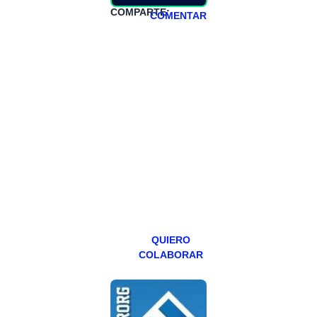
COMPARTE:
COMENTAR
HAZTE
PATREON
Todos los lunes
hacemos un
programa en
abierto,
teniendo uno
especial los
miércoles y
viernes para
Patreons.
QUIERO
COLABORAR