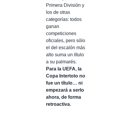
Primera División y
los de otras
categorías: todos
ganan
competiciones
oficiales, pero sólo
el del escalón más
alto suma un título
a su palmarés.
Para la UEFA, la
Copa Intertoto no
fue un título… ni
empezará a serlo
ahora, de forma
retroactiva.