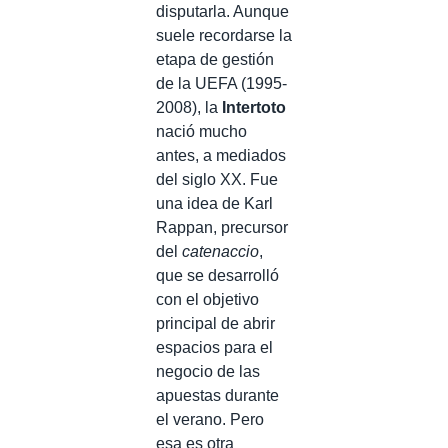
disputarla. Aunque
suele recordarse la
etapa de gestión
de la UEFA (1995-
2008), la
Intertoto
nació mucho
antes, a mediados
del siglo XX. Fue
una idea de Karl
Rappan, precursor
del
catenaccio
,
que se desarrolló
con el objetivo
principal de abrir
espacios para el
negocio de las
apuestas durante
el verano. Pero
esa es otra