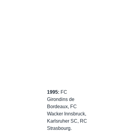
1995:
FC
Girondins de
Bordeaux, FC
Wacker Innsbruck,
Karlsruher SC, RC
Strasbourg.