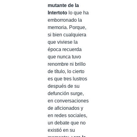
mutante de la
Intertoto
lo que ha
emborronado la
memoria. Porque,
si bien cualquiera
que viviese la
época recuerda
que nunca tuvo
renombre ni brillo
de título, lo cierto
es que tres lustros
después de su
defunción surge,
en conversaciones
de aficionados y
en redes sociales,
un debate que no
existió en su