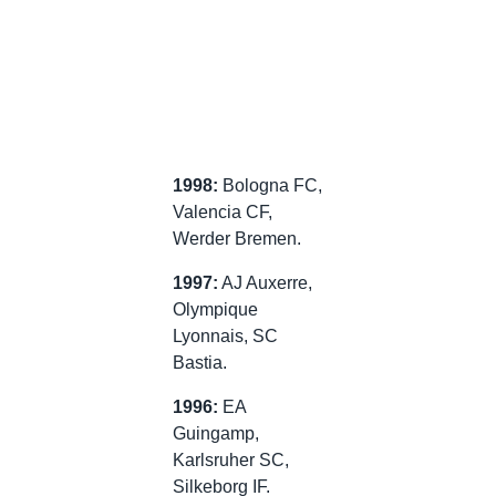
1998:
Bologna FC,
Valencia CF,
Werder Bremen.
1997:
AJ Auxerre,
Olympique
Lyonnais, SC
Bastia.
1996:
EA
Guingamp,
Karlsruher SC,
Silkeborg IF.