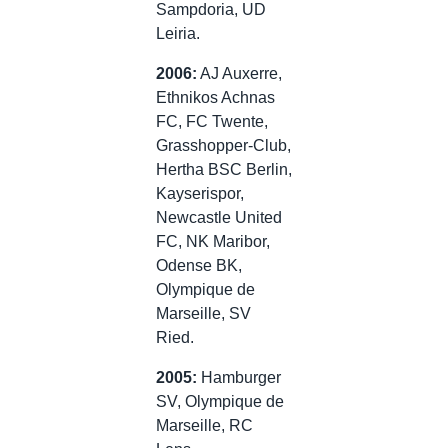
Sampdoria, UD
Leiria.
2006:
AJ Auxerre,
Ethnikos Achnas
FC, FC Twente,
Grasshopper-Club,
Hertha BSC Berlin,
Kayserispor,
Newcastle United
FC, NK Maribor,
Odense BK,
Olympique de
Marseille, SV
Ried.
2005:
Hamburger
SV, Olympique de
Marseille, RC