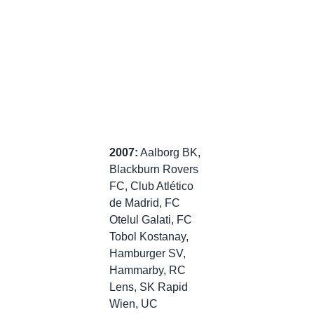
2007:
Aalborg BK,
Blackburn Rovers
FC, Club Atlético
de Madrid, FC
Otelul Galati, FC
Tobol Kostanay,
Hamburger SV,
Hammarby, RC
Lens, SK Rapid
Wien, UC