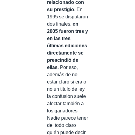
relacionado con
su prestigio
. En
1995 se disputaron
dos finales,
en
2005 fueron tres y
en las tres
últimas ediciones
directamente se
prescindió de
ellas
. Por eso,
además de no
estar claro si era o
no un título de ley,
la confusión suele
afectar también a
los ganadores.
Nadie parece tener
del todo claro
quién puede decir