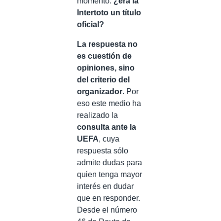
momento:
¿era la
Intertoto un título
oficial?
La respuesta no
es cuestión de
opiniones, sino
del criterio del
organizador
. Por
eso este medio ha
realizado la
consulta ante la
UEFA
, cuya
respuesta sólo
admite dudas para
quien tenga mayor
interés en dudar
que en responder.
Desde el número