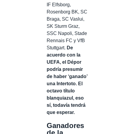
IF Elfsborg,
Rosenborg BK, SC
Braga, SC Vaslui,
SK Sturm Graz,
SSC Napoli, Stade
Rennais FC y VfB
Stuttgart.
De
acuerdo con la
UEFA, el Dépor
podría presumir
de haber ‘ganado’
una Intertoto. El
octavo título
blanquiazul, eso
sí, todavía tendrá
que esperar.
Ganadores
de la