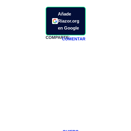
Añade
Riazor.org
en Google
COMPARTE:
COMENTAR
HAZTE
PATREON
Todos los lunes
hacemos un
programa en
abierto,
teniendo uno
especial los
miércoles y
viernes para
Patreons.