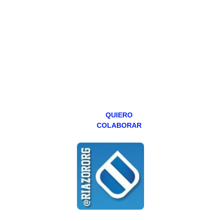
Todos los lunes
hacemos un
programa en
abierto,
teniendo uno
especial los
miércoles y
viernes para
Patreons.
QUIERO
COLABORAR