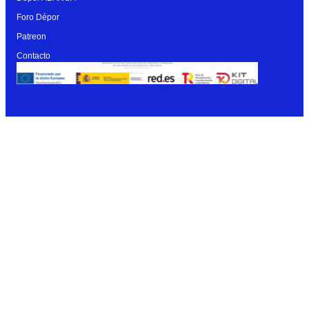
Foro Dépor
Patreon
Contacto