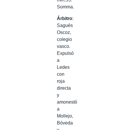
Somma.
Árbitro
:
Sagués
Oscoz,
colegio
vasco.
Expulsó
a
Ledes
con
roja
directa
y
amonestó
a
Mollejo,
Bóveda
y