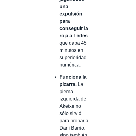
una
expulsión
para
conseguir la
roja a Ledes
que daba 45
minutos en
superioridad
numérica.
Funciona la
pizarra.
La
pierna
izquierda de
Aketxe no
sólo sirvió
para probar a
Dani Barrio,
sino también