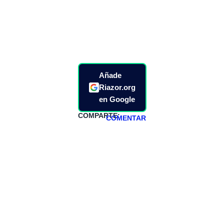
Añade
Riazor.org
en Google
COMPARTE:
COMENTAR
HAZTE
PATREON
Todos los lunes
hacemos un
programa en
abierto,
teniendo uno
especial los