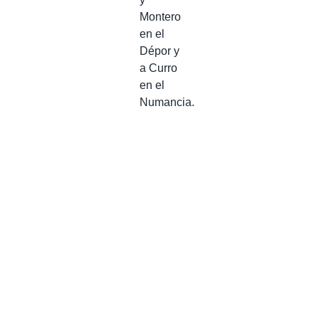
Montero
en el
Dépor y
a Curro
en el
Numancia.