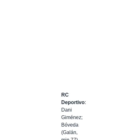
RC
Deportivo
:
Dani
Giménez;
Bóveda
(Galán,
min.77),