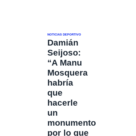
NOTICIAS DEPORTIVO
Damián
Seijoso:
“A Manu
Mosquera
habría
que
hacerle
un
monumento
por lo que