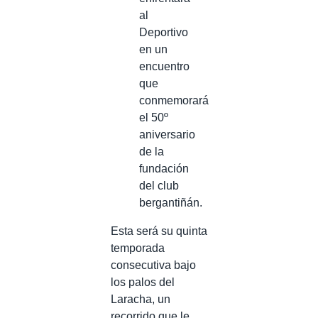
al
Deportivo
en un
encuentro
que
conmemorará
el 50º
aniversario
de la
fundación
del club
bergantiñán.
Esta será su quinta
temporada
consecutiva bajo
los palos del
Laracha, un
recorrido que le