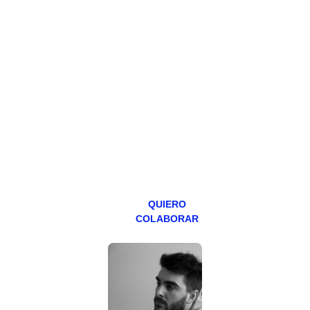
HAZTE
PATREON
Todos los lunes
hacemos un
programa en
abierto,
teniendo uno
especial los
miércoles y
viernes para
Patreons.
QUIERO
COLABORAR