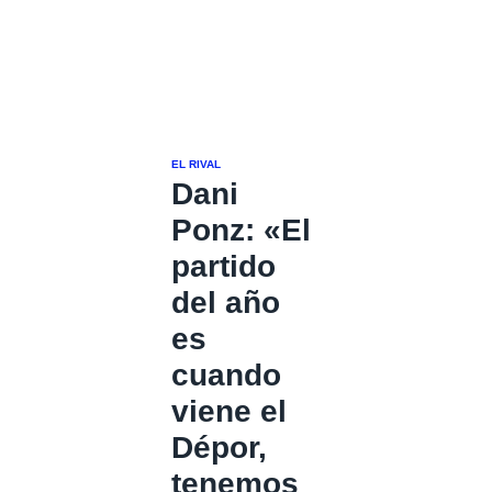
EL RIVAL
Dani
Ponz: «El
partido
del año
es
cuando
viene el
Dépor,
tenemos