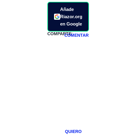
Añade
Riazor.org
en Google
COMPARTE:
COMENTAR
HAZTE
PATREON
Todos los lunes
hacemos un
programa en
abierto,
teniendo uno
especial los
miércoles y
viernes para
Patreons.
QUIERO