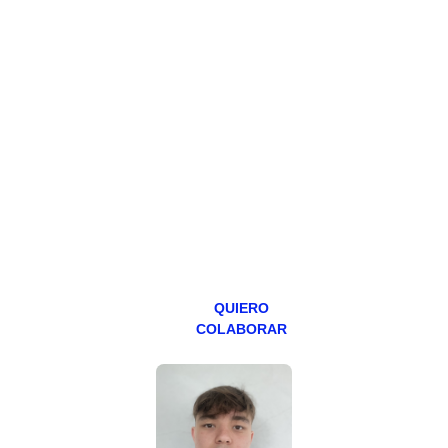
HAZTE
PATREON
Todos los lunes
hacemos un
programa en
abierto,
teniendo uno
especial los
miércoles y
viernes para
Patreons.
QUIERO
COLABORAR