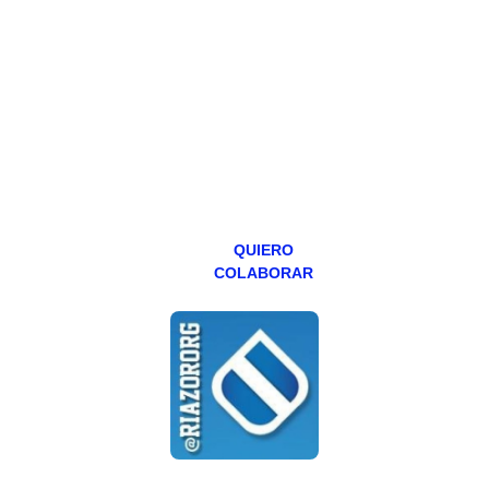
Todos los lunes
hacemos un
programa en
abierto,
teniendo uno
especial los
miércoles y
viernes para
Patreons.
QUIERO
COLABORAR