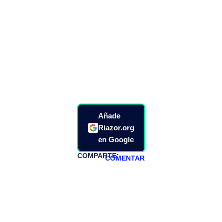
Añade
Riazor.org
en Google
COMPARTE:
COMENTAR
HAZTE
PATREON
Todos los lunes
hacemos un