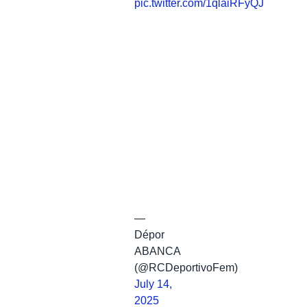
pic.twitter.com/1qlaiRFyQJ
—
Dépor
ABANCA
(@RCDeportivoFem)
July 14,
2025