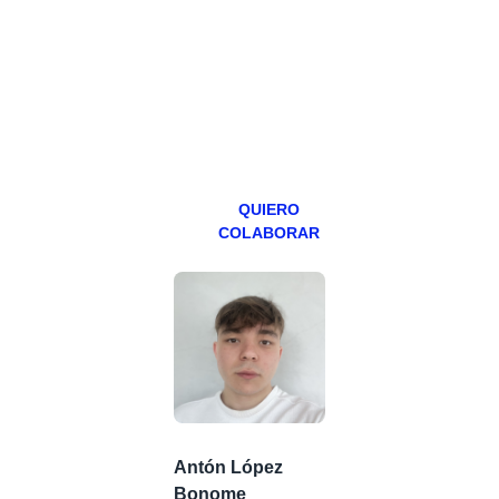
programa en
abierto,
teniendo uno
especial los
miércoles y
viernes para
Patreons.
QUIERO
COLABORAR
Antón López
Bonome