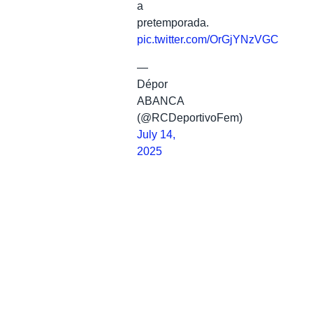
a
pretemporada.
pic.twitter.com/OrGjYNzVGC
—
Dépor
ABANCA
(@RCDeportivoFem)
July 14,
2025