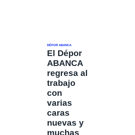
DÉPOR ABANCA
El Dépor
ABANCA
regresa al
trabajo
con
varias
caras
nuevas y
muchas