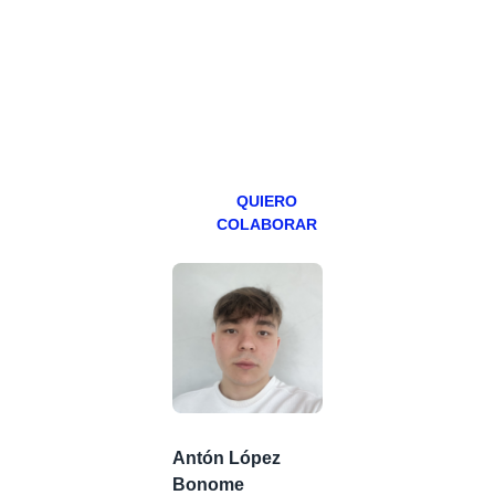
programa en
abierto,
teniendo uno
especial los
miércoles y
viernes para
Patreons.
QUIERO
COLABORAR
Antón López
Bonome