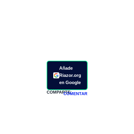
Añade
Riazor.org
en Google
COMPARTE:
COMENTAR
HAZTE
PATREON
Todos los lunes
hacemos un