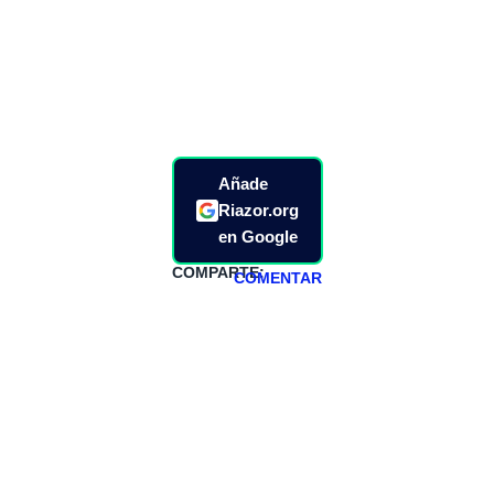
Añade
Riazor.org
en Google
COMPARTE:
COMENTAR
HAZTE
PATREON
Todos los lunes
hacemos un
programa en
abierto,
teniendo uno