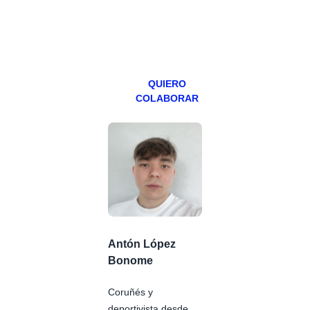
especial los
miércoles y
viernes para
Patreons.
QUIERO
COLABORAR
Antón López
Bonome
Coruñés y
deportivista desde