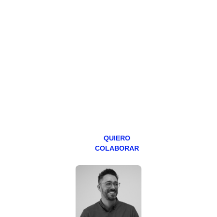
HAZTE
PATREON
Todos los lunes
hacemos un
programa en
abierto,
teniendo uno
especial los
miércoles y
viernes para
Patreons.
QUIERO
COLABORAR