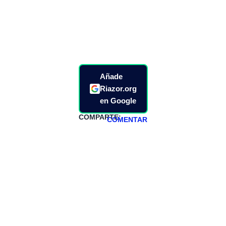
Añade
Riazor.org
en Google
COMPARTE:
COMENTAR
HAZTE
PATREON
Todos los lunes
hacemos un
programa en
abierto,
teniendo uno
especial los