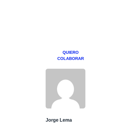
programa en
abierto,
teniendo uno
especial los
miércoles y
viernes para
Patreons.
QUIERO
COLABORAR
Jorge Lema