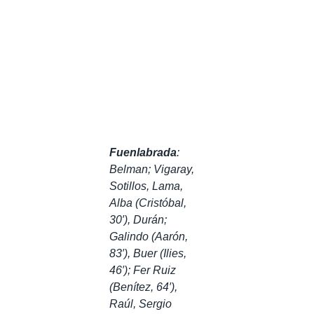
Fuenlabrada
:
Belman; Vigaray,
Sotillos, Lama,
Alba (Cristóbal,
30′), Durán;
Galindo (Aarón,
83′), Buer (Ilies,
46′); Fer Ruiz
(Benítez, 64′),
Raúl, Sergio