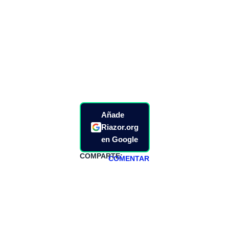
Añade
Riazor.org
en Google
COMPARTE:
COMENTAR
HAZTE
PATREON
Todos los lunes
hacemos un