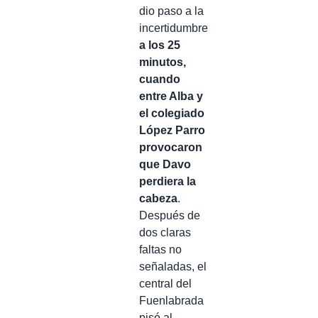
dio paso a la
incertidumbre
a los 25
minutos,
cuando
entre Alba y
el colegiado
López Parro
provocaron
que Davo
perdiera la
cabeza
.
Después de
dos claras
faltas no
señaladas, el
central del
Fuenlabrada
pisó al