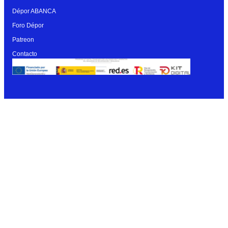
Dépor ABANCA
Foro Dépor
Patreon
Contacto