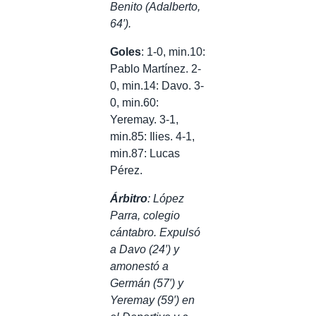
Benito (Adalberto,
64′).
Goles
: 1-0, min.10:
Pablo Martínez. 2-
0, min.14: Davo. 3-
0, min.60:
Yeremay. 3-1,
min.85: Ilies. 4-1,
min.87: Lucas
Pérez.
Árbitro
: López
Parra, colegio
cántabro. Expulsó
a Davo (24′) y
amonestó a
Germán (57′) y
Yeremay (59′) en