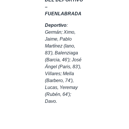
–
FUENLABRADA
Deportivo
:
Germán; Ximo,
Jaime, Pablo
Martínez (Iano,
83′), Balenziaga
(Barcia, 46′); José
Ángel (Paris, 83′),
Villares; Mella
(Barbero, 74′),
Lucas, Yeremay
(Rubén, 64′);
Davo.