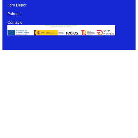
Foro Dépor
Patreon
Contacto