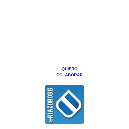
Todos los lunes
hacemos un
programa en
abierto,
teniendo uno
especial los
miércoles y
viernes para
Patreons.
QUIERO
COLABORAR