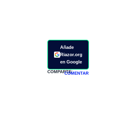
Añade
Riazor.org
en Google
COMPARTE:
COMENTAR
HAZTE
PATREON
Todos los lunes
hacemos un
programa en
abierto,
teniendo uno