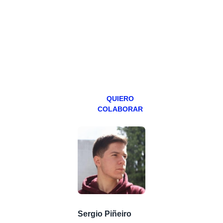
hacemos un
programa en
abierto,
teniendo uno
especial los
miércoles y
viernes para
Patreons.
QUIERO
COLABORAR
Sergio Piñeiro