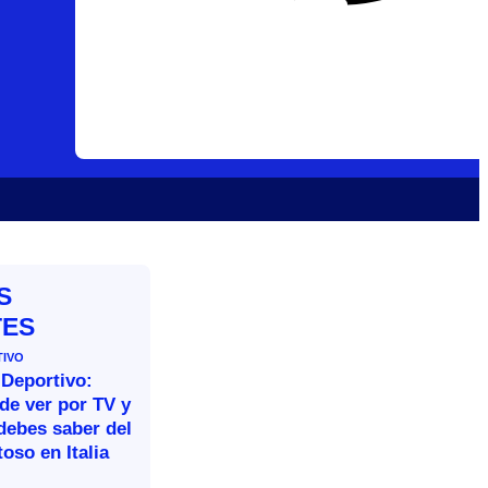
S
TES
TIVO
 Deportivo:
de ver por TV y
debes saber del
oso en Italia