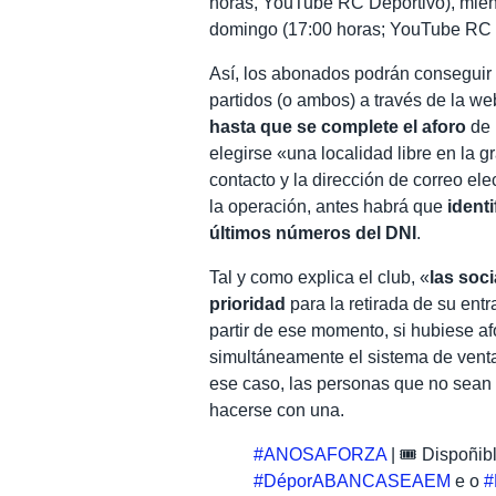
horas, YouTube RC Deportivo), mientr
domingo (17:00 horas; YouTube RC 
Así, los abonados podrán conseguir 
partidos (o ambos) a través de la w
hasta que se complete el aforo
de 
elegirse «una localidad libre en la 
contacto y la dirección de correo ele
la operación, antes habrá que
identi
últimos números del DNI
.
Tal y como explica el club, «
las soc
prioridad
para la retirada de su entr
partir de ese momento, si hubiese af
simultáneamente el sistema de venta
ese caso, las personas que no sean
hacerse con una.
#ANOSAFORZA
| 🎟️ Dispoñib
#DéporABANCASEAEM
e o
#