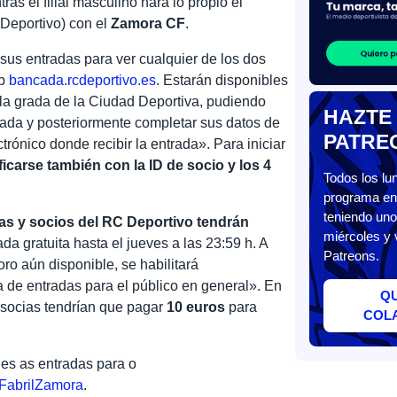
as el filial masculino hará lo propio el
Deportivo) con el
Zamora CF
.
sus entradas para ver cualquier de los dos
eb
bancada.rcdeportivo.es
. Estarán disponibles
la grada de la Ciudad Deportiva, pudiendo
HAZTE
grada y posteriormente completar sus datos de
PATRE
ctrónico donde recibir la entrada». Para iniciar
ficarse también con la ID de socio y los 4
Todos los l
programa en 
teniendo uno
ias y socios del RC Deportivo tendrán
miércoles y 
ada gratuita hasta el jueves a las 23:59 h. A
Patreons.
oro aún disponible, se habilitará
 de entradas para el público en general». En
Q
 socias tendrían que pagar
10 euros
para
COL
les as entradas para o
FabrilZamora
.