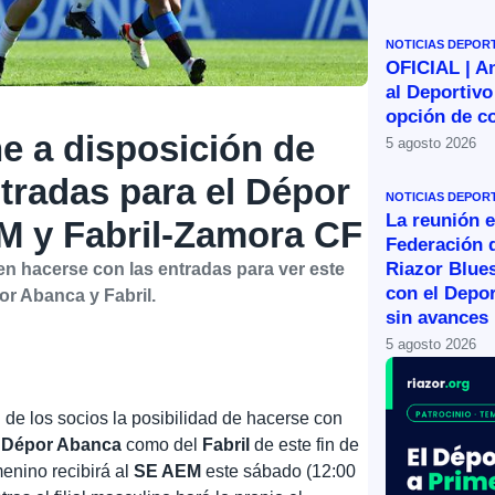
NOTICIAS DEPOR
OFICIAL | A
al Deportivo
opción de c
e a disposición de
5 agosto 2026
ntradas para el Dépor
NOTICIAS DEPOR
La reunión e
y Fabril-Zamora CF
Federación 
Riazor Blue
n hacerse con las entradas para ver este
con el Depor
or Abanca y Fabril.
sin avances
5 agosto 2026
 de los socios la posibilidad de hacerse con
l
Dépor Abanca
como del
Fabril
de este fin de
nino recibirá al
SE AEM
este sábado (12:00