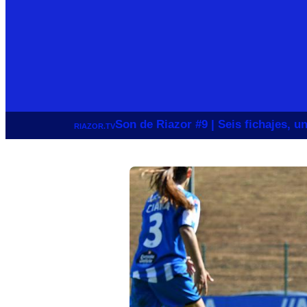
Son de Riazor #9 | Seis fichajes, 
RIAZOR.TV