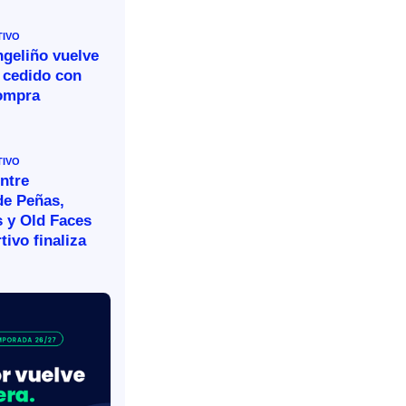
TIVO
ngeliño vuelve
 cedido con
ompra
TIVO
ntre
de Peñas,
s y Old Faces
tivo finaliza