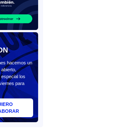
ON
unes hacemos un
abierto,
 especial los
viernes para
UIERO
ABORAR