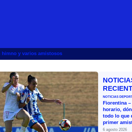
un himno y varios amistosos
NOTICIA
RECIEN
NOTICIAS DEPOR
Fiorentina –
horario, dón
todo lo que 
primer amist
6 agosto 2026