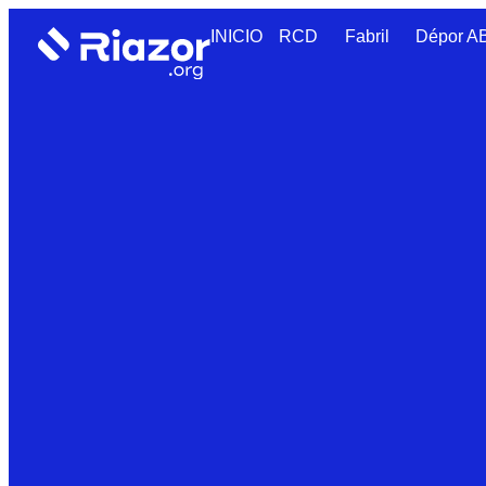
INICIO
RCD
Fabril
Dépor 